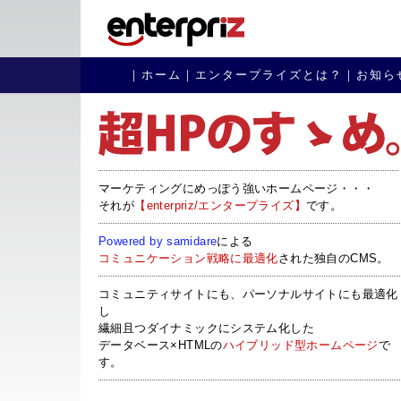
｜
ホーム
｜エンタープライズとは？｜お知ら
マーケティングにめっぽう強いホームページ・・・
それが
【enterpriz/エンタープライズ】
です。
Powered by samidare
による
コミュニケーション戦略に最適化
された独自のCMS。
コミュニティサイトにも、パーソナルサイトにも最適化
し
繊細且つダイナミックにシステム化した
データベース×HTMLの
ハイブリッド型ホームページ
で
す。